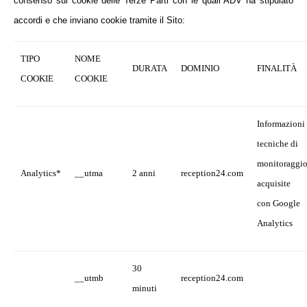
consenso sui cookie delle Terze Parti con le quali ADV ha stipulato
accordi e che inviano cookie tramite il Sito
:
TIPO
NOME
DURATA
DOMINIO
FINALITÀ
COOKIE
COOKIE
Informazioni
tecniche di
monitoraggi
Analytics*
__utma
2 anni
reception24.com
acquisite
con Google
Analytics
30
__utmb
reception24.com
minuti