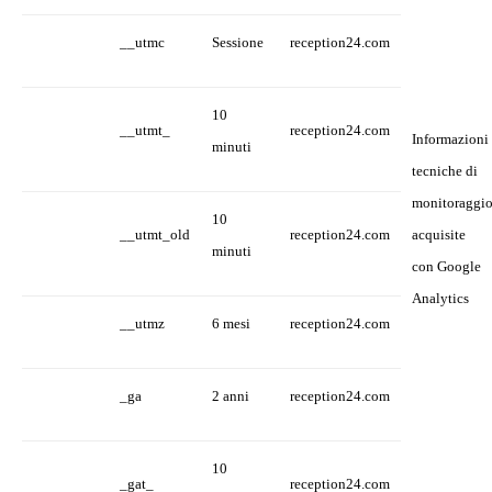
__utmc
Sessione
reception24.com
10
__utmt_
reception24.com
Informazioni
minuti
tecniche di
monitoraggi
10
__utmt_old
reception24.com
acquisite
minuti
con Google
Analytics
__utmz
6 mesi
reception24.com
_ga
2 anni
reception24.com
10
_gat_
reception24.com